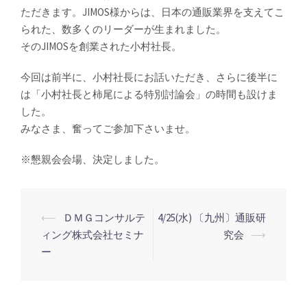
ただきます。JIMOS様からは、日本の通販業界を支えてこ
られた、数多くのリーダーが生まれました。
そのJIMOSを創業された小村社長。
今回は前半に、小村社長にお話いただき、さらに後半に
は「小村社長と柿尾による特別討論会」の時間も設けま
した。
みなさま、奮ってご参加下さいませ。
※懇親会会場、決定しました。
⟵
ＤＭＧコンサルテ
4/25(水) 〔九州〕通販研
投
ィング株式会社セミナ
究会
⟶
稿
ー
ナ
ビ