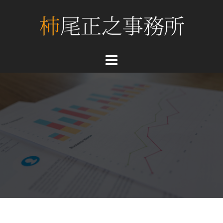
コ
ン
テ
ン
ツ
へ
ス
キ
ッ
プ