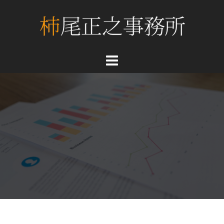
コ
ン
テ
ン
ツ
へ
ス
キ
ッ
プ